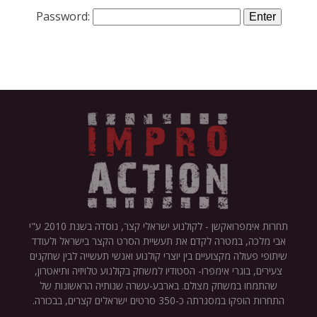
Password:
תחרות אימפרואקשן - לקולנוע ישראלי קצר, נוסדה בשנת 2010 ע"י
אבי מלכה, במטרה לקדם את תעשיית הסרט הקצר בישראל ולעודד
שיתופי פעולה מקצועיים בין יוצרי קולנוע ואנשי תעשייה לבין שחקנים
צעירים, בוגרי אימפרו- הסטודיו למשחק בקולנוע טלויזיה ותיאטרון,
שהתמחו במשחק מצולם. בארבע-עשרה שנותיה הראשונות של
התחרות הופקו במסגרתה כ-350 סרטים ישראלים קצרים, בבכורה.