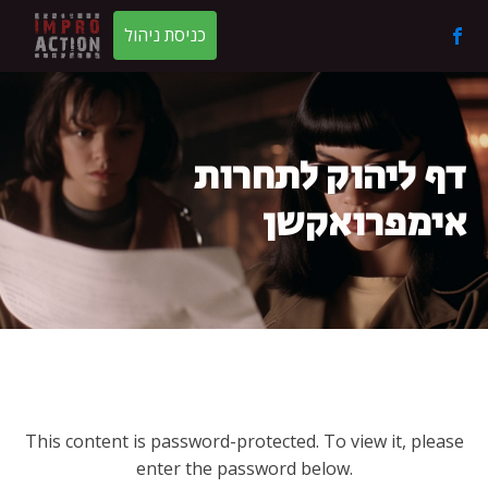
כניסת ניהול
דף ליהוק לתחרות
אימפרואקשן
This content is password-protected. To view it, please
enter the password below.