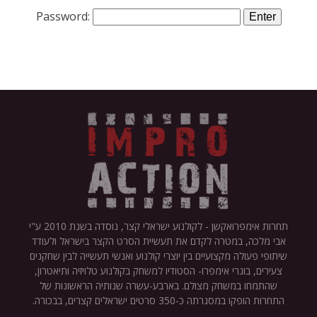
Password:
תחרות אימפרואקשן - לקולנוע ישראלי קצר, נוסדה בשנת 2010 ע"י
אבי מלכה, במטרה לקדם את תעשיית הסרט הקצר בישראל ולעודד
שיתופי פעולה מקצועיים בין יוצרי קולנוע ואנשי תעשייה לבין שחקנים
צעירים, בוגרי אימפרו- הסטודיו למשחק בקולנוע טלויזיה ותיאטרון,
שהתמחו במשחק מצולם. בארבע-עשרה שנותיה הראשונות של
התחרות הופקו במסגרתה כ-350 סרטים ישראלים קצרים, בבכורה.