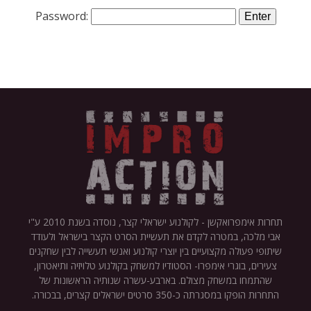
Password:
תחרות אימפרואקשן - לקולנוע ישראלי קצר, נוסדה בשנת 2010 ע"י
אבי מלכה, במטרה לקדם את תעשיית הסרט הקצר בישראל ולעודד
שיתופי פעולה מקצועיים בין יוצרי קולנוע ואנשי תעשייה לבין שחקנים
צעירים, בוגרי אימפרו- הסטודיו למשחק בקולנוע טלויזיה ותיאטרון,
שהתמחו במשחק מצולם. בארבע-עשרה שנותיה הראשונות של
התחרות הופקו במסגרתה כ-350 סרטים ישראלים קצרים, בבכורה.