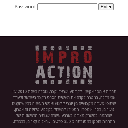
Password:
תחרות אימפרואקשן - לקולנוע ישראלי קצר, נוסדה בשנת 2010 ע"י
אבי מלכה, במטרה לקדם את תעשיית הסרט הקצר בישראל ולעודד
שיתופי פעולה מקצועיים בין יוצרי קולנוע ואנשי תעשייה לבין שחקנים
צעירים, בוגרי אימפרו- הסטודיו למשחק בקולנוע טלויזיה ותיאטרון,
שהתמחו במשחק מצולם. בארבע-עשרה שנותיה הראשונות של
התחרות הופקו במסגרתה כ-350 סרטים ישראלים קצרים, בבכורה.