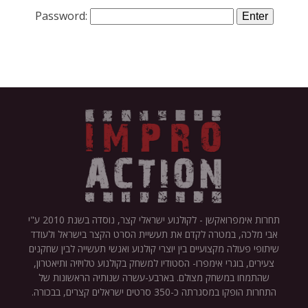
Password:
תחרות אימפרואקשן - לקולנוע ישראלי קצר, נוסדה בשנת 2010 ע"י
אבי מלכה, במטרה לקדם את תעשיית הסרט הקצר בישראל ולעודד
שיתופי פעולה מקצועיים בין יוצרי קולנוע ואנשי תעשייה לבין שחקנים
צעירים, בוגרי אימפרו- הסטודיו למשחק בקולנוע טלויזיה ותיאטרון,
שהתמחו במשחק מצולם. בארבע-עשרה שנותיה הראשונות של
התחרות הופקו במסגרתה כ-350 סרטים ישראלים קצרים, בבכורה.