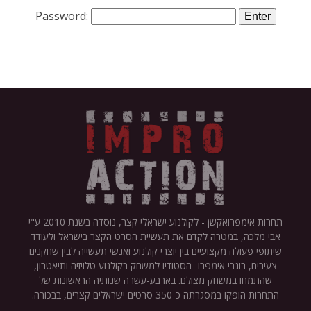
Password:
תחרות אימפרואקשן - לקולנוע ישראלי קצר, נוסדה בשנת 2010 ע"י
אבי מלכה, במטרה לקדם את תעשיית הסרט הקצר בישראל ולעודד
שיתופי פעולה מקצועיים בין יוצרי קולנוע ואנשי תעשייה לבין שחקנים
צעירים, בוגרי אימפרו- הסטודיו למשחק בקולנוע טלויזיה ותיאטרון,
שהתמחו במשחק מצולם. בארבע-עשרה שנותיה הראשונות של
התחרות הופקו במסגרתה כ-350 סרטים ישראלים קצרים, בבכורה.