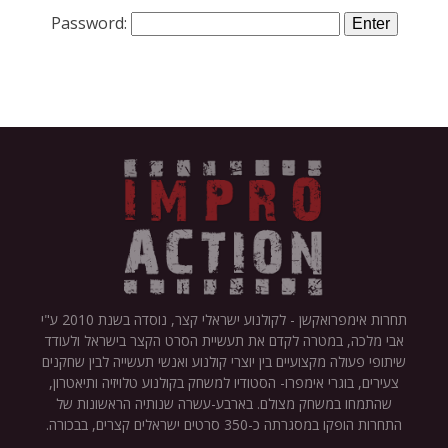
Password:
תחרות אימפרואקשן - לקולנוע ישראלי קצר, נוסדה בשנת 2010 ע"י
אבי מלכה, במטרה לקדם את תעשיית הסרט הקצר בישראל ולעודד
שיתופי פעולה מקצועיים בין יוצרי קולנוע ואנשי תעשייה לבין שחקנים
צעירים, בוגרי אימפרו- הסטודיו למשחק בקולנוע טלויזיה ותיאטרון,
שהתמחו במשחק מצולם. בארבע-עשרה שנותיה הראשונות של
התחרות הופקו במסגרתה כ-350 סרטים ישראלים קצרים, בבכורה.