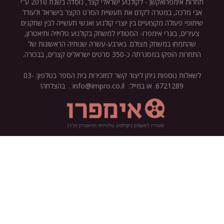
תחרות אימפרואקשן - לקולנוע ישראלי קצר, נוסדה בשנת 2010 ע"י
אבי מלכה, במטרה לקדם את תעשיית הסרט הקצר בישראל ולעודד
שיתופי פעולה מקצועיים בין יוצרי קולנוע ואנשי תעשייה לבין שחקנים
צעירים, בוגרי אימפרו- הסטודיו למשחק בקולנוע טלויזיה ותיאטרון,
שהתמחו במשחק מצולם. בארבע-עשרה שנותיה הראשונות של
התחרות הופקו במסגרתה כ-350 סרטים ישראלים קצרים, בבכורה.
לשאלות נוספות ניתן ליצור קשר למזכירות בית הספר בטלפון: 03-
6721289. או במייל: info@impro.co.il . בהצלחה!